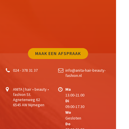
MAAK EEN AFSPRAAK
024 - 378 31 37
info@anita-hair-beauty-
fashion.nl
ANITA | hair • beauty •
Ma
fashion
St.
13.00-21.00
Agnetenweg 62
Di
6545 AW Nijmegen
09.00-17.30
Wo
Gesloten
Do