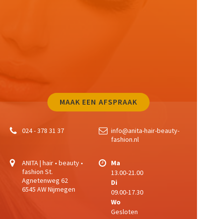
MAAK EEN AFSPRAAK
024 - 378 31 37
info@anita-hair-beauty-
fashion.nl
ANITA | hair • beauty •
Ma
fashion
St.
13.00-21.00
Agnetenweg 62
Di
6545 AW Nijmegen
09.00-17.30
Wo
Gesloten