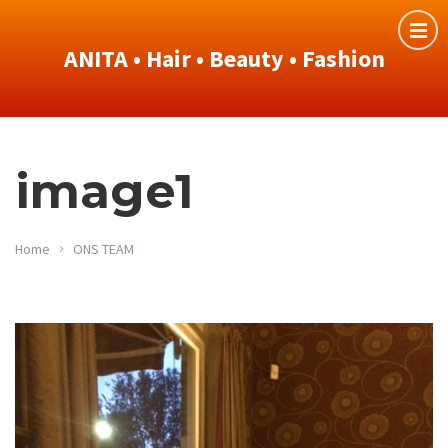
ANITA • Hair • Beauty • Fashion
image1
Home
ONS TEAM