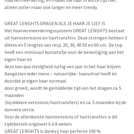
haarvermeerdering, en maakt uw haar in korte tijd niet
alleen voller maar ook langer en meer trendy.
GREAT LENGHTS DRAGEN ALS JE HAAR JE LIEF IS
Het haarvermeerderingssysteem GREAT LENGHTS bestaat
uit hairextensions en hairtransfers. Deze strengen hebben 3
diktes en 5 lengtes van resp. 20, 30, 40 50 en 60 cm.. De top
heeft een miniscuul kunsstofje voor de bevestiging aan het
eigen haar en
deze kan qua stevigheid rustig een jaar in het haar blijven.
Aangezien ieder mens – natuurlijke- haaruitval heeft én
doordat je eigen haar normaal
door groeit, wordt de gemiddelde tijd van het dragen ca. 5
maanden
(bij dikkere extenions/hairtransfers) en ca. 3 maanden bij de
dunnere versie.
Voor de allerdunste hairxtensions of hairtransfers is dit
tijdsbestek ongeveer 6 à 8 weken.
GREAT LENGHTS is dankzij haar perfecte 100 %