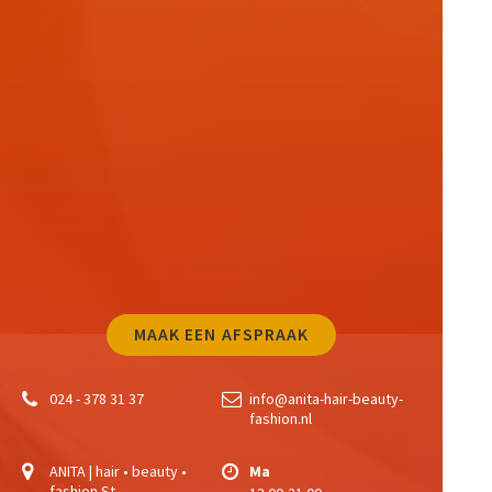
MAAK EEN AFSPRAAK
024 - 378 31 37
info@anita-hair-beauty-
fashion.nl
ANITA | hair • beauty •
Ma
fashion
St.