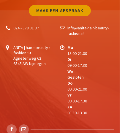
MAAK EEN AFSPRAAK
024 - 378 31 37
info@anita-hair-beauty-
fashion.nl
ANITA | hair • beauty •
Ma
fashion
St.
13.00-21.00
Agnetenweg 62
Di
6545 AW Nijmegen
09.00-17.30
Wo
Gesloten
Do
09.00-21.00
Vr
09.00-17.30
Za
08.30-13.30