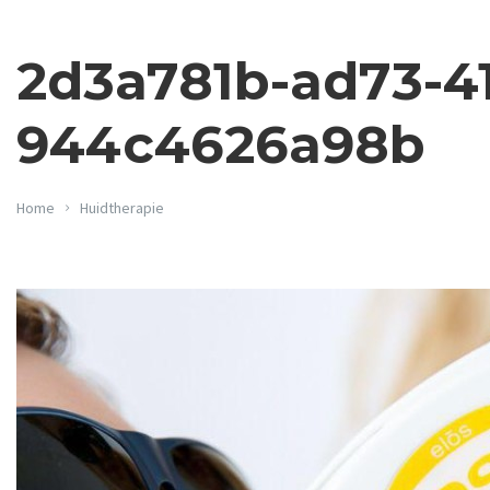
2d3a781b-ad73-4
944c4626a98b
Home
Huidtherapie