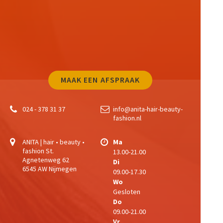
MAAK EEN AFSPRAAK
024 - 378 31 37
info@anita-hair-beauty-
fashion.nl
ANITA | hair • beauty •
Ma
fashion
St.
13.00-21.00
Agnetenweg 62
Di
6545 AW Nijmegen
09.00-17.30
Wo
Gesloten
Do
09.00-21.00
Vr